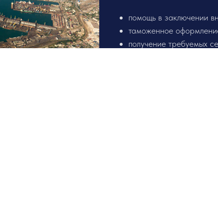
помощь в заключении в
таможенное оформлени
получение требуемых с
перевозка груза, его н