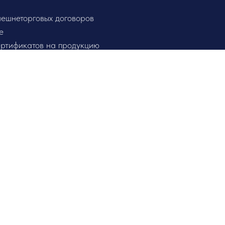
нешнеторговых договоров
е
ертификатов на продукцию
акопление и хранение